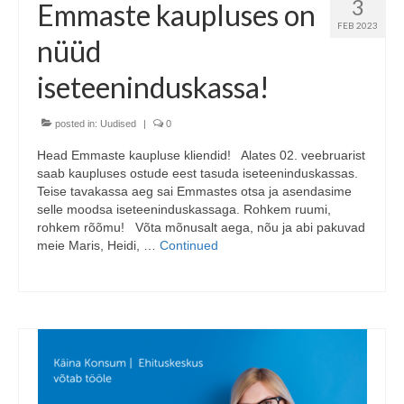
3
Emmaste kaupluses on
FEB 2023
nüüd
iseteeninduskassa!
posted in:
Uudised
|
0
Head Emmaste kaupluse kliendid! Alates 02. veebruarist
saab kaupluses ostude eest tasuda iseteeninduskassas.
Teise tavakassa aeg sai Emmastes otsa ja asendasime
selle moodsa iseteeninduskassaga. Rohkem ruumi,
rohkem rõõmu! Võta mõnusalt aega, nõu ja abi pakuvad
meie Maris, Heidi, …
Continued