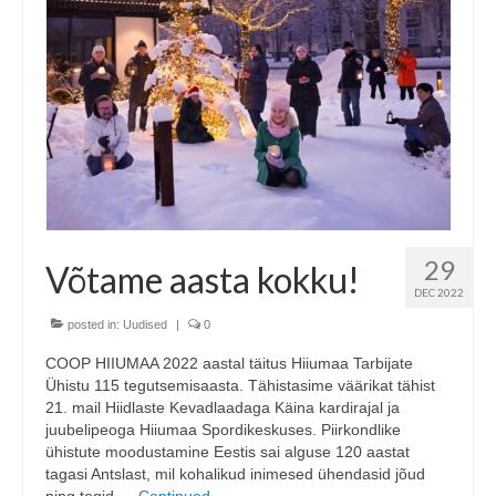
29
Võtame aasta kokku!
DEC 2022
posted in:
Uudised
|
0
COOP HIIUMAA 2022 aastal täitus Hiiumaa Tarbijate
Ühistu 115 tegutsemisaasta. Tähistasime väärikat tähist
21. mail Hiidlaste Kevadlaadaga Käina kardirajal ja
juubelipeoga Hiiumaa Spordikeskuses. Piirkondlike
ühistute moodustamine Eestis sai alguse 120 aastat
tagasi Antslast, mil kohalikud inimesed ühendasid jõud