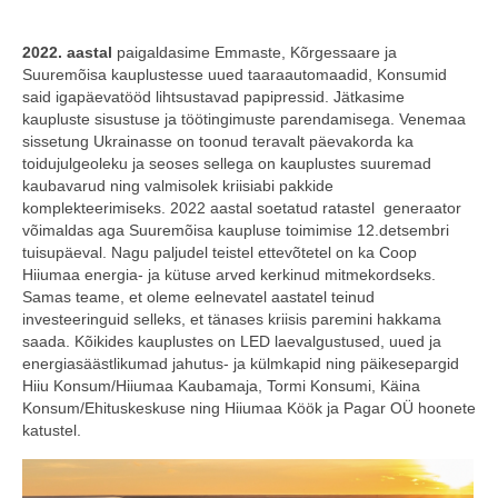
2022. aastal
paigaldasime Emmaste, Kõrgessaare ja
Suuremõisa kauplustesse uued taaraautomaadid, Konsumid
said igapäevatööd lihtsustavad papipressid. Jätkasime
kaupluste sisustuse ja töötingimuste parendamisega. Venemaa
sissetung Ukrainasse on toonud teravalt päevakorda ka
toidujulgeoleku ja seoses sellega on kauplustes suuremad
kaubavarud ning valmisolek kriisiabi pakkide
komplekteerimiseks. 2022 aastal soetatud ratastel
generaator
võimaldas aga Suuremõisa kaupluse toimimise 12.detsembri
tuisupäeval. Nagu paljudel teistel ettevõtetel on ka Coop
Hiiumaa energia- ja kütuse arved kerkinud mitmekordseks.
Samas teame, et oleme eelnevatel aastatel teinud
investeeringuid selleks, et tänases kriisis paremini hakkama
saada. Kõikides kauplustes on LED laevalgustused, uued ja
energiasäästlikumad jahutus- ja külmkapid ning päikesepargid
Hiiu Konsum/Hiiumaa Kaubamaja, Tormi Konsumi, Käina
Konsum/Ehituskeskuse ning Hiiumaa Köök ja Pagar OÜ hoonete
katustel.