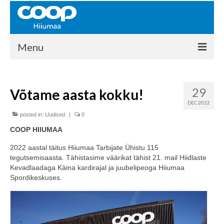
Menu
COOP HIIUMAA
29
Võtame aasta kokku!
Kontakt
DEC 2022
Liikmed
posted in:
Uudised
|
0
COOP HIIUMAA
Ajalugu
2022 aastal täitus Hiiumaa Tarbijate Ühistu 115
KAUPLUSED
tegutsemisaasta. Tähistasime väärikat tähist 21. mail Hiidlaste
Kevadlaadaga Käina kardirajal ja juubelipeoga Hiiumaa
EHITUSKESKUS
Spordikeskuses.
KAUBAMAJA
KAMPAANIAD