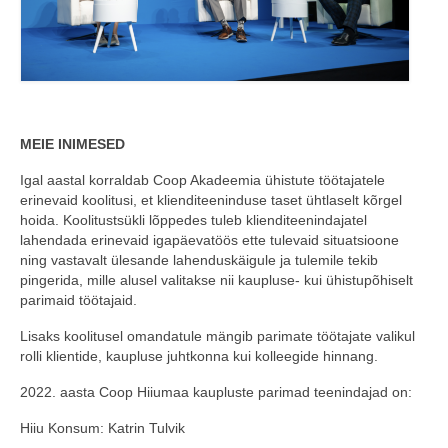
MEIE INIMESED
Igal aastal korraldab Coop Akadeemia ühistute töötajatele
erinevaid koolitusi, et klienditeeninduse taset ühtlaselt kõrgel
hoida. Koolitustsükli lõppedes tuleb klienditeenindajatel
lahendada erinevaid igapäevatöös ette tulevaid situatsioone
ning vastavalt ülesande lahenduskäigule ja tulemile tekib
pingerida, mille alusel valitakse nii kaupluse- kui ühistupõhiselt
parimaid töötajaid.
Lisaks koolitusel omandatule mängib parimate töötajate valikul
rolli klientide, kaupluse juhtkonna kui kolleegide hinnang.
2022. aasta Coop Hiiumaa kaupluste parimad teenindajad on:
Hiiu Konsum: Katrin Tulvik