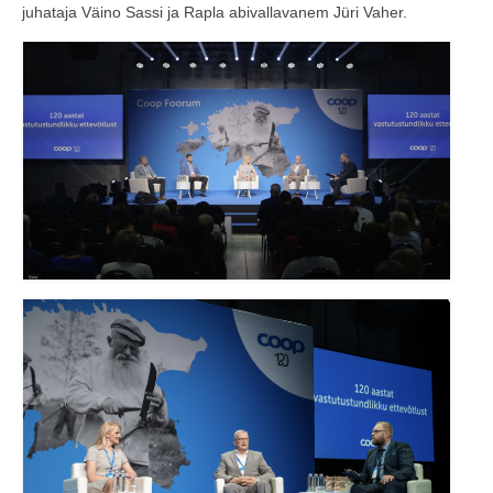
juhataja Väino Sassi ja Rapla abivallavanem Jüri Vaher.