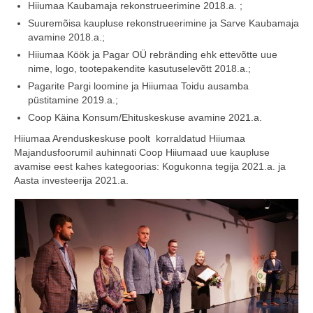
Hiiumaa Kaubamaja rekonstrueerimine 2018.a. ;
Suuremõisa kaupluse rekonstrueerimine ja Sarve Kaubamaja
avamine 2018.a.;
Hiiumaa Köök ja Pagar OÜ rebränding ehk ettevõtte uue
nime, logo, tootepakendite kasutuselevõtt 2018.a.;
Pagarite Pargi loomine ja Hiiumaa Toidu ausamba
püstitamine 2019.a.;
Coop Käina Konsum/Ehituskeskuse avamine 2021.a.
Hiiumaa Arenduskeskuse poolt
korraldatud Hiiumaa
Majandusfoorumil auhinnati Coop Hiiumaad uue kaupluse
avamise eest kahes kategoorias: Kogukonna tegija 2021.a. ja
Aasta investeerija 2021.a.