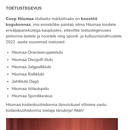
TOETUSTEGEVUS
Coop Hiiumaa
oluliseks märksõnaks on
koostöö
kogukonnas
, mis ennekõike paistab silma Hiiumaa toodete
eriväljapanekutega kauplustes, ettevõtte toetustegevuses
piirkonna lastele ja noortele ning spordi- ja kultuurisündmustele.
2022. aasta suuremad toetused:
Hiiumaa Orienteerujateklubi
Hiiumaa Discgolfi klubi
Hiiumaa Jalgpalliklubi
Hiiumaa Ralliklubi
Jahtklubi Dagö
Hiiumaa öölaulupidu
Hiiumaa Spordikeskus
Hiiumaa kodanikuühiskonna tänuüritusel võtsime vastu
kodanikuühiskonna toetaja tänukirja! Aitäh!