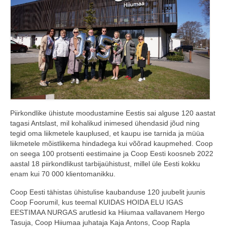
COOP KLIENDIKAART
KINKEKAART
PAKUME TÖÖD
HIIUMAA KÖÖK JA PAGAR
MEIE PANUS
Piirkondlike ühistute moodustamine Eestis sai alguse 120 aastat
tagasi Antslast, mil kohalikud inimesed ühendasid jõud ning
tegid oma liikmetele kauplused, et kaupu ise tarnida ja müüa
liikmetele mõistlikema hindadega kui võõrad kaupmehed. Coop
on seega 100 protsenti eestimaine ja Coop Eesti koosneb 2022
aastal 18 piirkondlikust tarbijaühistust, millel üle Eesti kokku
enam kui 70 000 klientomanikku.
Coop Eesti tähistas ühistulise kaubanduse 120 juubelit juunis
Coop Foorumil, kus teemal KUIDAS HOIDA ELU IGAS
EESTIMAA NURGAS arutlesid ka Hiiumaa vallavanem Hergo
Tasuja, Coop Hiiumaa juhataja Kaja Antons, Coop Rapla