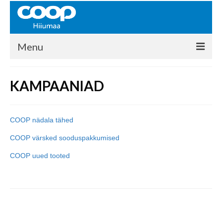
Menu
COOP HIIUMAA
KAMPAANIAD
Kontakt
Liikmed
COOP nädala tähed
Ajalugu
COOP värsked sooduspakkumised
KAUPLUSED
COOP uued tooted
EHITUSKESKUS
KAUBAMAJA
KAMPAANIAD