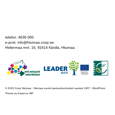
COOP KLIENDIKAART
KINKEKAART
PAKUME TÖÖD
telefon: 4636 000
HIIUMAA KÖÖK JA PAGAR
e-post: info@hiiumaa.coop.ee
Heltermaa mnt. 16, 92414 Kärdla, Hiiumaa
MEIE PANUS
© 2026 Coop Hiiumaa - Hiiumaa suurim jaekaubanduskett aastast 1907 - WordPress
Theme by
Kadence WP