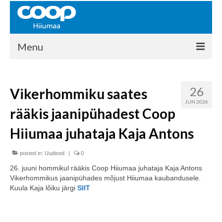
Menu
COOP HIIUMAA
26
Vikerhommiku saates
Kontakt
JUN 2026
rääkis jaanipühadest Coop
Liikmed
Hiiumaa juhataja Kaja Antons
Ajalugu
posted in:
KAUPLUSED
Uudised
|
0
26. juuni hommikul rääkis Coop Hiiumaa juhataja Kaja Antons
EHITUSKESKUS
Vikerhommikus jaanipühades mõjust Hiiumaa kaubandusele.
Kuula Kaja lõiku järgi
SIIT
KAUBAMAJA
KAMPAANIAD