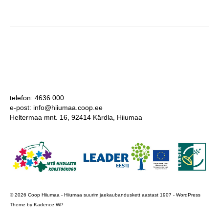
COOP KLIENDIKAART
KINKEKAART
PAKUME TÖÖD
HIIUMAA KÖÖK JA PAGAR
MEIE PANUS
telefon: 4636 000
e-post: info@hiiumaa.coop.ee
Heltermaa mnt. 16, 92414 Kärdla, Hiiumaa
© 2026 Coop Hiiumaa - Hiiumaa suurim jaekaubanduskett aastast 1907 - WordPress
Theme by
Kadence WP