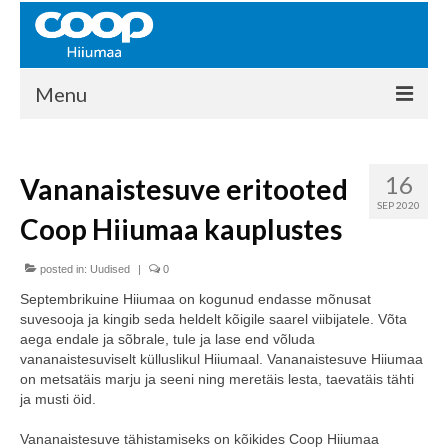
Menu
COOP HIIUMAA
16
Vananaistesuve eritooted
Kontakt
SEP 2020
Coop Hiiumaa kauplustes
Liikmed
Ajalugu
posted in:
Uudised
|
0
Septembrikuine Hiiumaa on kogunud endasse mõnusat
KAUPLUSED
suvesooja ja kingib seda heldelt kõigile saarel viibijatele. Võta
aega endale ja sõbrale, tule ja lase end võluda
EHITUSKESKUS
vananaistesuviselt külluslikul Hiiumaal. Vananaistesuve Hiiumaa
on metsatäis marju ja seeni ning meretäis lesta, taevatäis tähti
KAUBAMAJA
ja musti öid.
KAMPAANIAD
Vananaistesuve tähistamiseks on kõikides Coop Hiiumaa