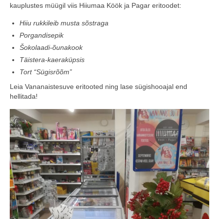
kauplustes müügil viis Hiiumaa Köök ja Pagar eritoodet:
COOP KLIENDIKAART
Hiiu rukkileib musta sõstraga
KINKEKAART
Porgandisepik
Šokolaadi-õunakook
PAKUME TÖÖD
Täistera-kaeraküpsis
Tort “Sügisrõõm”
HIIUMAA KÖÖK JA PAGAR
Leia Vananaistesuve eritooted ning lase sügishooajal end
MEIE PANUS
hellitada!