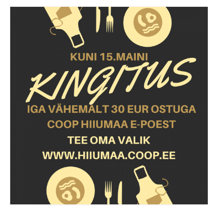
COOP KLIENDIKAART
KINKEKAART
PAKUME TÖÖD
HIIUMAA KÖÖK JA PAGAR
MEIE PANUS