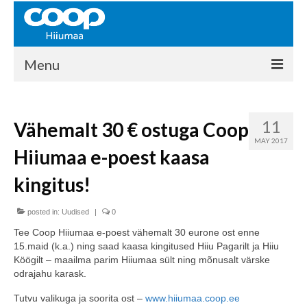
Menu
COOP HIIUMAA
11
Vähemalt 30 € ostuga Coop
Kontakt
MAY 2017
Hiiumaa e-poest kaasa
Liikmed
kingitus!
Ajalugu
posted in:
KAUPLUSED
Uudised
|
0
Tee Coop Hiiumaa e-poest vähemalt 30 eurone ost enne
EHITUSKESKUS
15.maid (k.a.) ning saad kaasa kingitused Hiiu Pagarilt ja Hiiu
Köögilt – maailma parim Hiiumaa sült ning mõnusalt värske
KAUBAMAJA
odrajahu karask.
KAMPAANIAD
Tutvu valikuga ja soorita ost –
www.hiiumaa.coop.ee