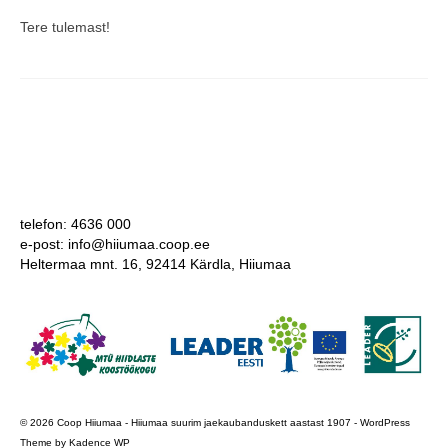
Tere tulemast!
COOP KLIENDIKAART
KINKEKAART
PAKUME TÖÖD
HIIUMAA KÖÖK JA PAGAR
MEIE PANUS
telefon: 4636 000
e-post: info@hiiumaa.coop.ee
Heltermaa mnt. 16, 92414 Kärdla, Hiiumaa
© 2026 Coop Hiiumaa - Hiiumaa suurim jaekaubanduskett aastast 1907 - WordPress
Theme by
Kadence WP