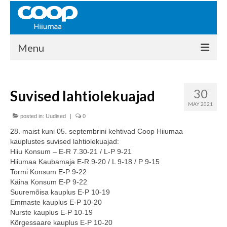
Menu
COOP HIIUMAA
30
Suvised lahtiolekuajad
Kontakt
MAY 2021
Liikmed
posted in:
Uudised
|
0
28. maist kuni 05. septembrini kehtivad Coop Hiiumaa
Ajalugu
kauplustes suvised lahtiolekuajad:
Hiiu Konsum – E-R 7.30-21 / L-P 9-21
KAUPLUSED
Hiiumaa Kaubamaja E-R 9-20 / L 9-18 / P 9-15
Tormi Konsum E-P 9-22
EHITUSKESKUS
Käina Konsum E-P 9-22
Suuremõisa kauplus E-P 10-19
KAUBAMAJA
Emmaste kauplus E-P 10-20
Nurste kauplus E-P 10-19
KAMPAANIAD
Kõrgessaare kauplus E-P 10-20