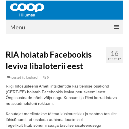
Menu
COOP HIIUMAA
16
RIA hoiatab Facebookis
Kontakt
FEB 2017
leviva libaloterii eest
Liikmed
Ajalugu
posted in:
Uudised
|
0
Riigi Infosüsteemi Ameti intsidentide käsitlemise osakond
KAUPLUSED
(CERT-EE) hoiatab Facebookis leviva petuskeemi eest.
Õngitsusteade näeb välja nagu Konsumi ja Rimi korraldatava
EHITUSKESKUS
nutiseadmeloterii reklaam.
KAUBAMAJA
Kasutajat meelitatakse täitma küsimustikku ja saatma tasulist
lühisõnumit, et osaleda auhinna loosimisel.
KAMPAANIAD
Tegelikult liitub sõnumi saatja tasulise sisuteenusega.