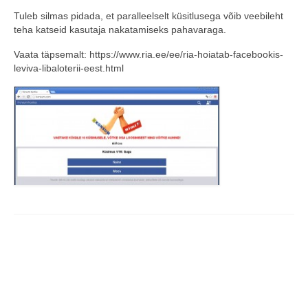
Tuleb silmas pidada, et paralleelselt küsitlusega võib veebileht
COOP KLIENDIKAART
teha katseid kasutaja nakatamiseks pahavaraga.
KINKEKAART
Vaata täpsemalt: https://www.ria.ee/ee/ria-hoiatab-facebookis-
leviva-libaloterii-eest.html
PAKUME TÖÖD
HIIUMAA KÖÖK JA PAGAR
MEIE PANUS