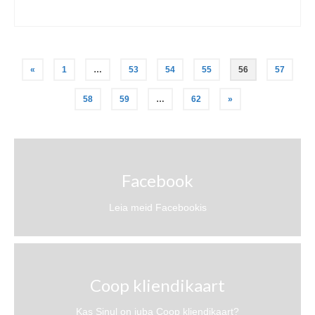
Posts
«
1
…
53
54
55
56
57
pagination
58
59
…
62
»
Facebook
Leia meid Facebookis
Coop kliendikaart
Kas Sinul on juba Coop kliendikaart?