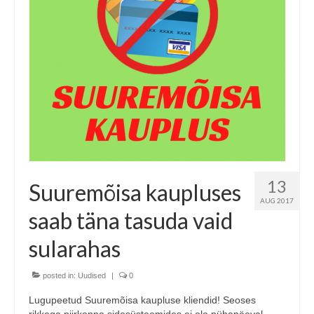
COOP KLIENDIKAART
KINKEKAART
PAKUME TÖÖD
HIIUMAA KÖÖK JA PAGAR
MEIE PANUS
13
Suuremõisa kaupluses
AUG 2017
saab täna tasuda vaid
sularahas
posted in:
Uudised
|
0
Lugupeetud Suuremõisa kaupluse kliendid! Seoses
rikkega piirkonna sidesüsteemides ei ole pühapäeval