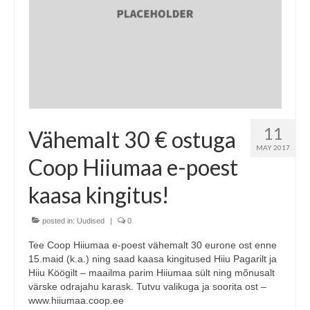
11
Vähemalt 30 € ostuga
MAY 2017
Coop Hiiumaa e-poest
kaasa kingitus!
posted in:
Uudised
|
0
Tee Coop Hiiumaa e-poest vähemalt 30 eurone ost enne
15.maid (k.a.) ning saad kaasa kingitused Hiiu Pagarilt ja
Hiiu Köögilt – maailma parim Hiiumaa sült ning mõnusalt
värske odrajahu karask. Tutvu valikuga ja soorita ost –
www.hiiumaa.coop.ee