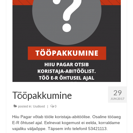
29
Tööpakkumine
JUN 2017
posted in:
Uudised
|
0
Hiiu Pagar võtab tööle koristaja-abitöölise. Osaline tööaeg
E-R õhtusel ajal. Eelnevat kogemust ei eelda, korraldame
vajaliku väljaõppe. Täpsem info telefonil 53421113.