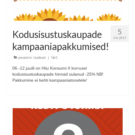
5
Kodusisustuskaupade
JUL 2017
kampaaniapakkumised!
posted in:
Uudised
|
0
06.-12.juulil on Hiiu Konsumi II korrusel
kodusisustuskaupade hinnad sulanud -25% NB!
Pakkumine ei kehti kampaaniatooetele!