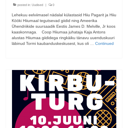
posted in:
Uudised
|
0
Lehekuu eelviimasel nädalal külastasid Hiiu Pagarit ja Hiiu
Kööki Hiiumaal tegutsevad giidid ning Ameerika
Ühendriikide suursaadik Eestis James D. Melville, Jr koos
kaaskonnaga. Coop Hiiumaa juhataja Kaja Antons
alustas Hiiumaa giididega ringkäiku tänavu uuenduskuuri
läbinud Tormi kaubanduskeskusest, kus oli …
Continued