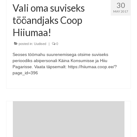
30
Vali oma suviseks
MAY 2017
tööandjaks Coop
Hiiumaa!
posted in:
Uudised
|
0
Seoses töömahu suurenemisega otsime suviseks
perioodiks abipersonali Käina Konsumisse ja Hiiu
Pagarisse. Vaata täpsemalt: https://hiiumaa.coop.ee/?
page_id=396