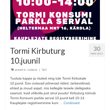
30
Tormi Kirbuturg
MAY 2017
10.juunil
posted in:
Uudised
|
0
Tuuluta kappe ja riiuleid ning tule Tormi Kirbukale
10.juunil. Ees ootavad põnevad riided, tarbevidinad,
ehted ja muud asjad, mis kellegile teisele üleliigseks
saanud, kuid võibolla just sinul puudu! Kirbuturg toimub
Tormi Konsumi parkla serval 10.juunil kell 10-14.
Kauplejate registreerimine kuni …
Continued