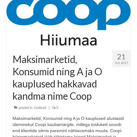
21
Maksimarketid,
JUL 2017
Konsumid ning A ja O
kauplused hakkavad
kandma nime Coop
posted in:
Uudised
|
0
Maksimarketid, Konsumid ning A ja O kauplused alustasid
üleminekut Coopi kaubamärgile, millega toidukett soovib
end klientide silmis paremini nähtavamaks muuta. Coopi
hüpermarketeid jääb tähistama laiend Maksimarket ja