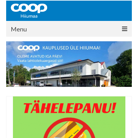
Menu
COOP HIIUMAA
Kontakt
Liikmed
Ajalugu
KAUPLUSED
EHITUSKESKUS
KAUBAMAJA
KAMPAANIAD