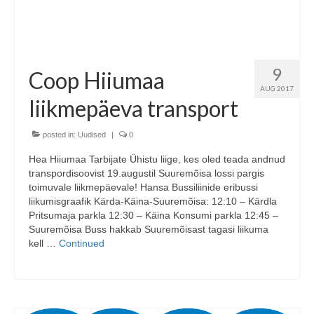
9
Coop Hiiumaa
AUG 2017
liikmepäeva transport
posted in:
Uudised
|
0
Hea Hiiumaa Tarbijate Ühistu liige, kes oled teada andnud
transpordisoovist 19.augustil Suuremõisa lossi pargis
toimuvale liikmepäevale! Hansa Bussiliinide eribussi
liikumisgraafik Kärda-Käina-Suuremõisa: 12:10 – Kärdla
Pritsumaja parkla 12:30 – Käina Konsumi parkla 12:45 –
Suuremõisa Buss hakkab Suuremõisast tagasi liikuma
kell …
Continued