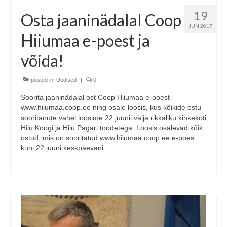
19
Osta jaaninädalal Coop
JUN 2017
Hiiumaa e-poest ja
võida!
posted in:
Uudised
|
0
Soorita jaaninädalal ost Coop Hiiumaa e-poest
www.hiiumaa.coop.ee ning osale loosis, kus kõikide ostu
sooritanute vahel loosime 22.juunil välja rikkaliku kinkekoti
Hiiu Köögi ja Hiiu Pagari toodetega. Loosis osalevad kõik
ostud, mis on sooritatud www.hiiumaa.coop.ee e-poes
kuni 22.juuni keskpäevani.