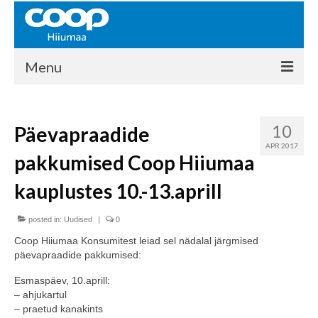
Menu
COOP HIIUMAA
10
Päevapraadide
Kontakt
APR 2017
pakkumised Coop Hiiumaa
Liikmed
kauplustes 10.-13.aprill
Ajalugu
posted in:
KAUPLUSED
Uudised
|
0
Coop Hiiumaa Konsumitest leiad sel nädalal järgmised
EHITUSKESKUS
päevapraadide pakkumised:
KAUBAMAJA
Esmaspäev, 10.aprill:
– ahjukartul
KAMPAANIAD
– praetud kanakints