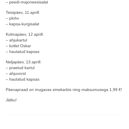
– peedi-majoneesisalat
COOP KLIENDIKAART
Teisipäev, 11.aprill:
– plohv
KINKEKAART
– kapsa-kurgisalat
PAKUME TÖÖD
Kolmapäev, 12.aprill:
– ahjukartul
HIIUMAA KÖÖK JA PAGAR
– kotlet Oskar
– hautatud kapsas
MEIE PANUS
Neljapäev, 13.aprill:
– praetud kartul
– ahjuvorst
– hautatud kapsas
Päevapraad on mugavas einekarbis ning maksumusega 1,99 €!
Jätku!