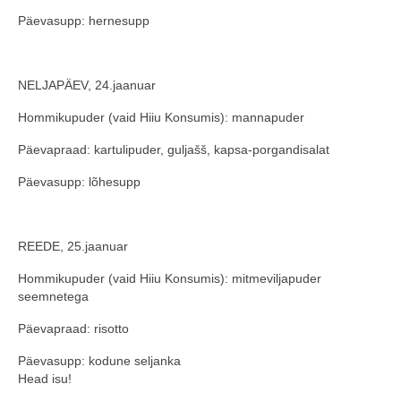
Päevasupp: hernesupp
NELJAPÄEV, 24.jaanuar
Hommikupuder (vaid Hiiu Konsumis): mannapuder
Päevapraad: kartulipuder, guljašš, kapsa-porgandisalat
Päevasupp: lõhesupp
REEDE, 25.jaanuar
Hommikupuder (vaid Hiiu Konsumis): mitmeviljapuder
seemnetega
Päevapraad: risotto
Päevasupp: kodune seljanka
Head isu!