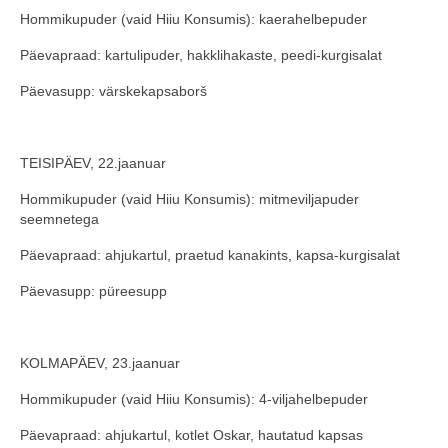
Hommikupuder (vaid Hiiu Konsumis): kaerahelbepuder
COOP KLIENDIKAART
Päevapraad: kartulipuder, hakklihakaste, peedi-kurgisalat
KINKEKAART
Päevasupp: värskekapsaborš
PAKUME TÖÖD
HIIUMAA KÖÖK JA PAGAR
TEISIPÄEV, 22.jaanuar
MEIE PANUS
Hommikupuder (vaid Hiiu Konsumis): mitmeviljapuder
seemnetega
Päevapraad: ahjukartul, praetud kanakints, kapsa-kurgisalat
Päevasupp: püreesupp
KOLMAPÄEV, 23.jaanuar
Hommikupuder (vaid Hiiu Konsumis): 4-viljahelbepuder
Päevapraad: ahjukartul, kotlet Oskar, hautatud kapsas