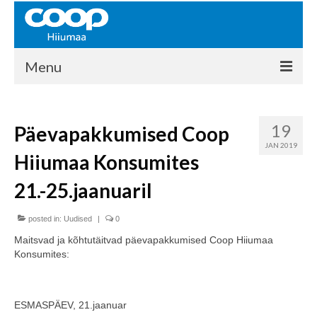
Menu
COOP HIIUMAA
19
Päevapakkumised Coop
Kontakt
JAN 2019
Hiiumaa Konsumites
Liikmed
21.-25.jaanuaril
Ajalugu
posted in:
KAUPLUSED
Uudised
|
0
Maitsvad ja kõhtutäitvad päevapakkumised Coop Hiiumaa
EHITUSKESKUS
Konsumites:
KAUBAMAJA
ESMASPÄEV, 21.jaanuar
KAMPAANIAD