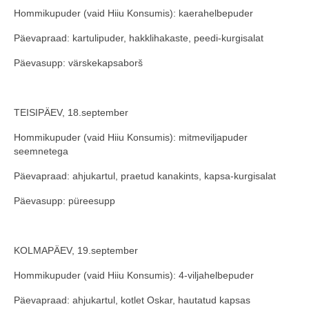
Hommikupuder (vaid Hiiu Konsumis): kaerahelbepuder
COOP KLIENDIKAART
Päevapraad: kartulipuder, hakklihakaste, peedi-kurgisalat
KINKEKAART
Päevasupp: värskekapsaborš
PAKUME TÖÖD
HIIUMAA KÖÖK JA PAGAR
TEISIPÄEV, 18.september
MEIE PANUS
Hommikupuder (vaid Hiiu Konsumis): mitmeviljapuder
seemnetega
Päevapraad: ahjukartul, praetud kanakints, kapsa-kurgisalat
Päevasupp: püreesupp
KOLMAPÄEV, 19.september
Hommikupuder (vaid Hiiu Konsumis): 4-viljahelbepuder
Päevapraad: ahjukartul, kotlet Oskar, hautatud kapsas