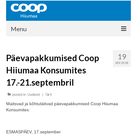
Menu
COOP HIIUMAA
19
Päevapakkumised Coop
Kontakt
SEP 2018
Hiiumaa Konsumites
Liikmed
17.-21.septembril
Ajalugu
posted in:
KAUPLUSED
Uudised
|
0
Maitsvad ja kõhtutäitvad päevapakkumised Coop Hiiumaa
EHITUSKESKUS
Konsumites:
KAUBAMAJA
ESMASPÄEV, 17.september
KAMPAANIAD