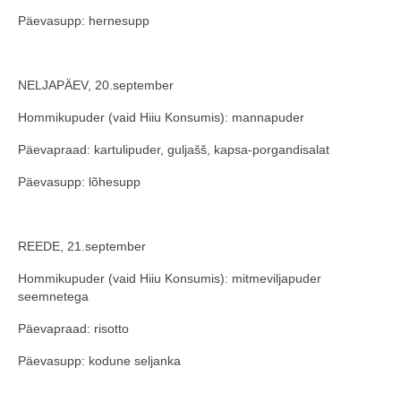
Päevasupp: hernesupp
NELJAPÄEV, 20.september
Hommikupuder (vaid Hiiu Konsumis): mannapuder
Päevapraad: kartulipuder, guljašš, kapsa-porgandisalat
Päevasupp: lõhesupp
REEDE, 21.september
Hommikupuder (vaid Hiiu Konsumis): mitmeviljapuder
seemnetega
Päevapraad: risotto
Päevasupp: kodune seljanka