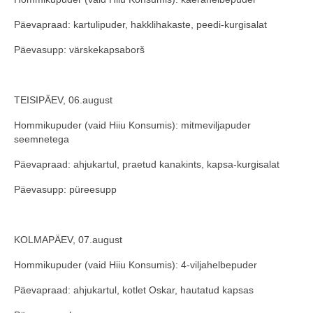
COOP KLIENDIKAART
Päevapraad: kartulipuder, hakklihakaste, peedi-kurgisalat
KINKEKAART
Päevasupp: värskekapsaborš
PAKUME TÖÖD
TEISIPÄEV, 06.august
HIIUMAA KÖÖK JA PAGAR
Hommikupuder (vaid Hiiu Konsumis): mitmeviljapuder
MEIE PANUS
seemnetega
Päevapraad: ahjukartul, praetud kanakints, kapsa-kurgisalat
Päevasupp: püreesupp
KOLMAPÄEV, 07.august
Hommikupuder (vaid Hiiu Konsumis): 4-viljahelbepuder
Päevapraad: ahjukartul, kotlet Oskar, hautatud kapsas