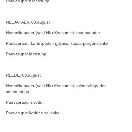
Päevasupp: hernesupp
NELJAPÄEV, 08.august
Hommikupuder (vaid Hiiu Konsumis): mannapuder
Päevapraad: kartulipuder, guljašš, kapsa-porgandisalat
Päevasupp: lõhesupp
REEDE, 09.august
Hommikupuder (vaid Hiiu Konsumis): mitmeviljapuder
seemnetega
Päevapraad: risotto
Päevasupp: kodune seljanka