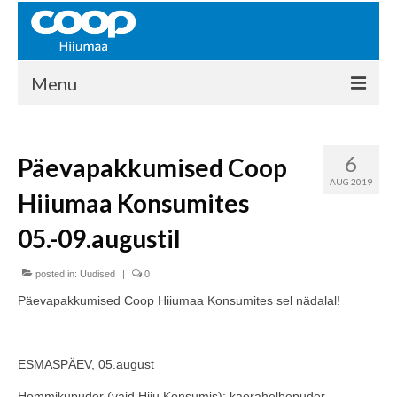
Menu
COOP HIIUMAA
6
Päevapakkumised Coop
Kontakt
AUG 2019
Hiiumaa Konsumites
Liikmed
05.-09.augustil
Ajalugu
posted in:
KAUPLUSED
Uudised
|
0
Päevapakkumised Coop Hiiumaa Konsumites sel nädalal!
EHITUSKESKUS
KAUBAMAJA
ESMASPÄEV, 05.august
KAMPAANIAD
Hommikupuder (vaid Hiiu Konsumis): kaerahelbepuder