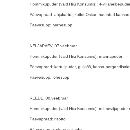
Hommikupuder (vaid Hiiu Konsumis): 4-viljahelbepude
Päevapraad: ahjukartul, kotlet Oskar, hautatud kapsas
Päevasupp: hernesupp
NELJAPÄEV, 07.veebruar
Hommikupuder (vaid Hiiu Konsumis): mannapuder
Päevapraad: kartulipuder, guljašš, kapsa-porgandisala
Päevasupp: lõhesupp
REEDE, 08.veebruar
Hommikupuder (vaid Hiiu Konsumis): mitmeviljapuder
Päevapraad: risotto
Päevasupp: kodune seljanka