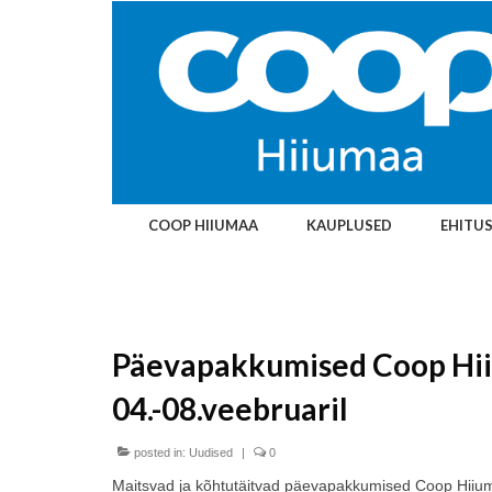
COOP HIIUMAA
KAUPLUSED
EHITU
Päevapakkumised Coop Hi
04.-08.veebruaril
posted in:
Uudised
|
0
Maitsvad ja kõhtutäitvad päevapakkumised Coop Hiiu