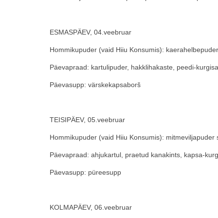
ESMASPÄEV, 04.veebruar
Hommikupuder (vaid Hiiu Konsumis): kaerahelbepude
Päevapraad: kartulipuder, hakklihakaste, peedi-kurgisa
Päevasupp: värskekapsaborš
TEISIPÄEV, 05.veebruar
Hommikupuder (vaid Hiiu Konsumis): mitmeviljapuder
Päevapraad: ahjukartul, praetud kanakints, kapsa-kurg
Päevasupp: püreesupp
KOLMAPÄEV, 06.veebruar