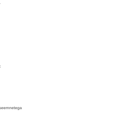
r
t
 seemnetega