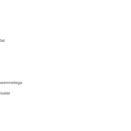
r
lat
 seemnetega
isalat