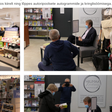
 kiirelt ning lõppes autoripoolsete autogrammide ja kringlisöömisega.