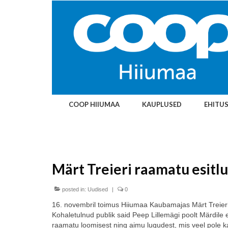
COOP HIIUMAA
KAUPLUSED
EHITU
Märt Treieri raamatu esit
posted in:
Uudised
|
0
16. novembril toimus Hiiumaa Kaubamajas Märt Treier
Kohaletulnud publik said Peep Lillemägi poolt Märdile 
raamatu loomisest ning aimu lugudest, mis veel pole 