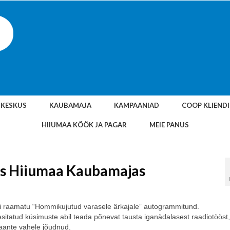
SKESKUS
KAUBAMAJA
KAMPAANIAD
COOP KLIEND
HIIUMAA KÖÖK JA PAGAR
MEIE PANUS
lus Hiiumaa Kaubamajas
i raamatu “Hommikujutud varasele ärkajale” autogrammitund.
esitatud küsimuste abil teada põnevat tausta iganädalasest raadiotööst,
kaante vahele jõudnud.