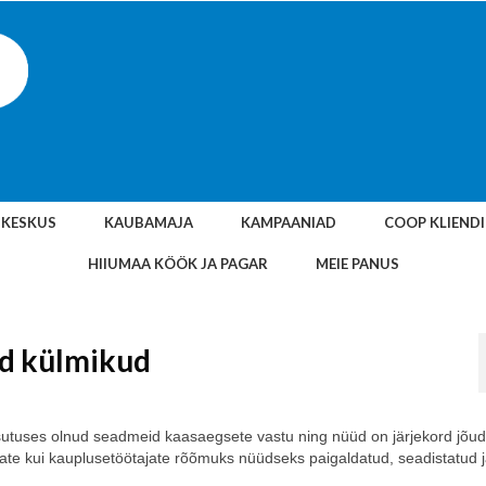
SKESKUS
KAUBAMAJA
KAMPAANIAD
COOP KLIEND
HIIUMAA KÖÖK JA PAGAR
MEIE PANUS
ed külmikud
sutuses olnud seadmeid kaasaegsete vastu ning nüüd on järjekord jõu
te kui kauplusetöötajate rõõmuks nüüdseks paigaldatud, seadistatud j