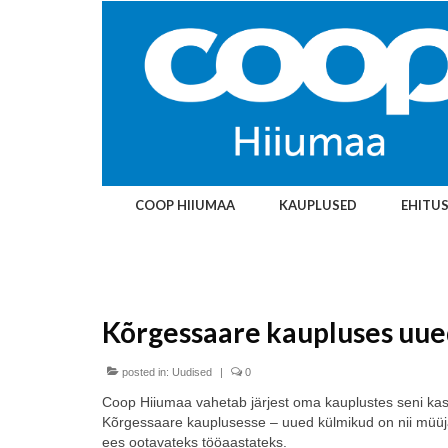
COOP HIIUMAA
KAUPLUSED
EHITU
Kõrgessaare kaupluses uu
posted in:
Uudised
|
0
Coop Hiiumaa vahetab järjest oma kauplustes seni ka
Kõrgessaare kauplusesse – uued külmikud on nii müüja
ees ootavateks tööaastateks.