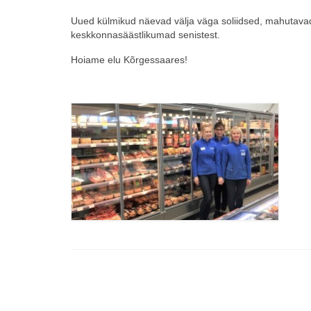
Uued külmikud näevad välja väga soliidsed, mahutavad
keskkonnasäästlikumad senistest.
Hoiame elu Kõrgessaares!