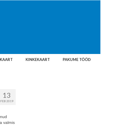
IKAART
KINKEKAART
PAKUME TÖÖD
13
FEB 2019
dnud
a valmis