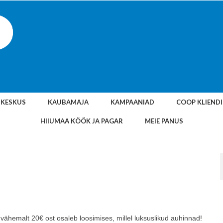
SKESKUS
KAUBAMAJA
KAMPAANIAD
COOP KLIEND
HIIUMAA KÖÖK JA PAGAR
MEIE PANUS
Iga vähemalt 20€ ost osaleb loosimises, millel luksuslikud auhinnad!