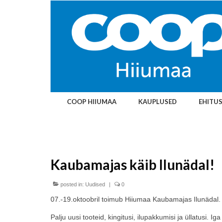
COOP HIIUMAA
KAUPLUSED
EHITU
Kaubamajas käib Ilunädal!
posted in:
Uudised
|
0
07.-19.oktoobril toimub Hiiumaa Kaubamajas Ilunädal.
Palju uusi tooteid, kingitusi, ilupakkumisi ja üllatusi. 