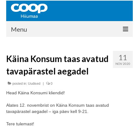
Menu
COOP HIIUMAA
11
Käina Konsum taas avatud
Kontakt
NOV 2020
tavapärastel aegadel
Liikmed
Ajalugu
posted in:
Uudised
|
0
Head Käina Konsumi kliendid!
KAUPLUSED
Alates 12. novembrist on Käina Konsum taas avatud
EHITUSKESKUS
tavapärastel aegadel – iga päev kell 9-21.
KAUBAMAJA
Tere tulemast!
KAMPAANIAD