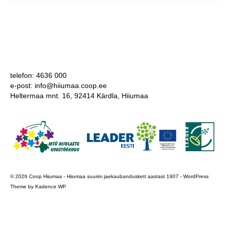
COOP KLIENDIKAART
KINKEKAART
PAKUME TÖÖD
telefon: 4636 000
HIIUMAA KÖÖK JA PAGAR
e-post: info@hiiumaa.coop.ee
Heltermaa mnt. 16, 92414 Kärdla, Hiiumaa
MEIE PANUS
© 2026 Coop Hiiumaa - Hiiumaa suurim jaekaubanduskett aastast 1907 - WordPress
Theme by
Kadence WP