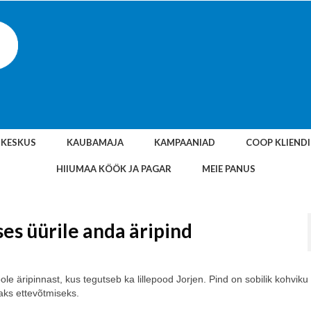
SKESKUS
KAUBAMAJA
KAMPAANIAD
COOP KLIEND
HIIUMAA KÖÖK JA PAGAR
MEIE PANUS
s üürile anda äripind
äripinnast, kus tegutseb ka lillepood Jorjen. Pind on sobilik kohviku
vaks ettevõtmiseks.