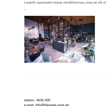
Lisainfo saamiseks kirjuta info@hiiumaa.coop.ee või v
”
telefon: 4636 000
e-post: info@hiiumaa.coop.ee