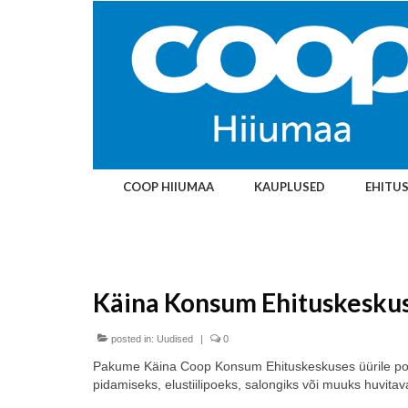
COOP HIIUMAA
KAUPLUSED
EHITU
Käina Konsum Ehituskeskuse
posted in:
Uudised
|
0
Pakume Käina Coop Konsum Ehituskeskuses üürile poole 
pidamiseks, elustiilipoeks, salongiks või muuks huvita