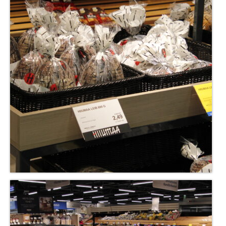
COOP KLIENDIKAART
KINKEKAART
PAKUME TÖÖD
HIIUMAA KÖÖK JA PAGAR
MEIE PANUS