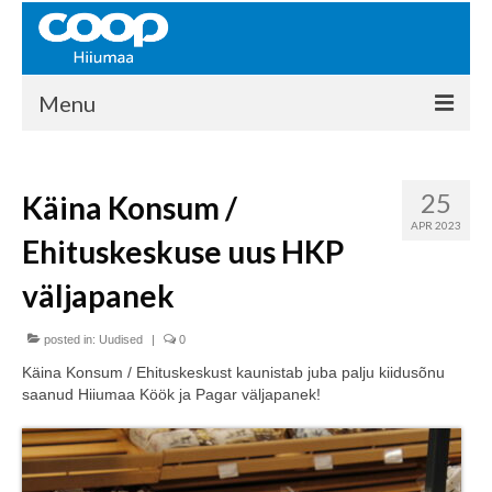
Menu
COOP HIIUMAA
25
Käina Konsum /
Kontakt
APR 2023
Ehituskeskuse uus HKP
Liikmed
väljapanek
Ajalugu
posted in:
KAUPLUSED
Uudised
|
0
Käina Konsum / Ehituskeskust kaunistab juba palju kiidusõnu
EHITUSKESKUS
saanud Hiiumaa Köök ja Pagar väljapanek!
KAUBAMAJA
KAMPAANIAD