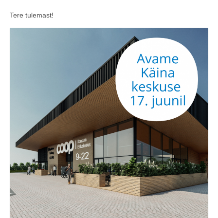
COOP KLIENDIKAART
Tere tulemast!
KINKEKAART
PAKUME TÖÖD
HIIUMAA KÖÖK JA PAGAR
MEIE PANUS