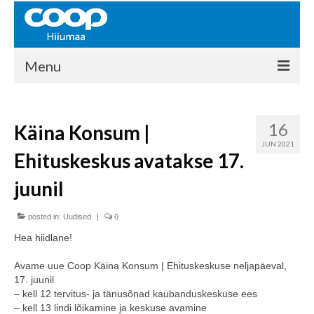
Menu
COOP HIIUMAA
16
Käina Konsum |
Kontakt
JUN 2021
Ehituskeskus avatakse 17.
Liikmed
juunil
Ajalugu
posted in:
KAUPLUSED
Uudised
|
0
Hea hiidlane!
EHITUSKESKUS
Avame uue Coop Käina Konsum | Ehituskeskuse neljapäeval,
KAUBAMAJA
17. juunil
– kell 12 tervitus- ja tänusõnad kaubanduskeskuse ees
KAMPAANIAD
– kell 13 lindi lõikamine ja keskuse avamine