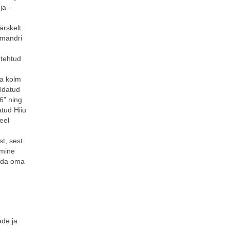
ja -
ärskelt
 mandri
 tehtud
ja kolm
aldatud
6” ning
atud Hiiu
eel
st, sest
tmine
tuda oma
de ja