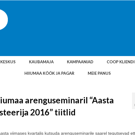
SKESKUS
KAUBAMAJA
KAMPAANIAD
COOP KLIEND
HIIUMAA KÖÖK JA PAGAR
MEIE PANUS
iumaa arenguseminaril “Aasta
teerija 2016” tiitlid
aasta viimases kvartalis kutsuda arenguseminarile saarel tegutsevad et