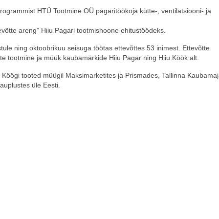
grammist HTÜ Tootmine OÜ pagaritöökoja kütte-, ventilatsiooni- ja
tte areng” Hiiu Pagari tootmishoone ehitustöödeks.
e ning oktoobrikuu seisuga töötas ettevõttes 53 inimest. Ettevõtte
dete tootmine ja müük kaubamärkide Hiiu Pagar ning Hiiu Köök alt.
u Köögi tooted müügil Maksimarketites ja Prismades, Tallinna Kaubamaj
uplustes üle Eesti.