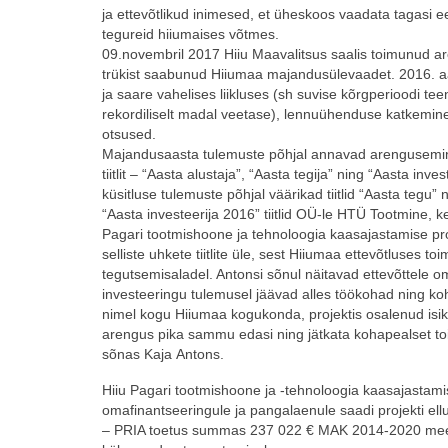
ja ettevõtlikud inimesed, et üheskoos vaadata tagasi 
tegureid hiiumaises võtmes.
09.novembril 2017 Hiiu Maavalitsus saalis toimunud ar
trükist saabunud Hiiumaa majandusülevaadet. 2016. aa
ja saare vahelises liikluses (sh suvise kõrgperioodi 
rekordiliselt madal veetase), lennuühenduse katkemi
otsused.
Majandusaasta tulemuste põhjal annavad arenguseminar
tiitlit – “Aasta alustaja”, “Aasta tegija” ning “Aasta in
küsitluse tulemuste põhjal väärikad tiitlid “Aasta tegu
“Aasta investeerija 2016” tiitlid OÜ-le HTÜ Tootmine, ke
Pagari tootmishoone ja tehnoloogia kaasajastamise pr
selliste uhkete tiitlite üle, sest Hiiumaa ettevõtluses t
tegutsemisaladel. Antonsi sõnul näitavad ettevõttele omis
investeeringu tulemusel jäävad alles töökohad ning k
nimel kogu Hiiumaa kogukonda, projektis osalenud isik
arengus pika sammu edasi ning jätkata kohapealset toi
sõnas
Kaja
Antons.
Hiiu Pagari tootmishoone ja -tehnoloogia kaasajastami
omafinantseeringule ja pangalaenule saadi projekti ellu
– PRIA toetus summas 237 022 € MAK 2014-2020 meet