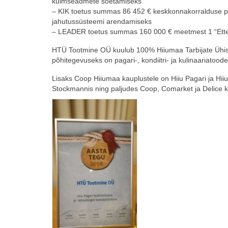
külmseadmete soetamiseks
– KIK toetus summas 86 452 € keskkonnakorralduse pro
jahutussüsteemi arendamiseks
– LEADER toetus summas 160 000 € meetmest 1 “Ettevõ
HTÜ Tootmine OÜ kuulub 100% Hiiumaa Tarbijate Ühistul
põhitegevuseks on pagari-, kondiitri- ja kulinaariatoo
Lisaks Coop Hiiumaa kauplustele on Hiiu Pagari ja Hii
Stockmannis ning paljudes Coop, Comarket ja Delice ka