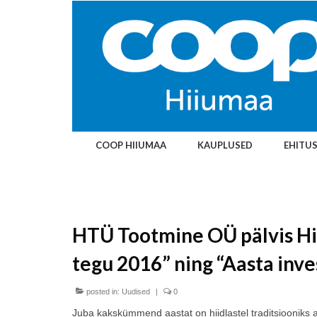
COOP HIIUMAA
KAUPLUSED
EHITU
HTÜ Tootmine OÜ pälvis Hi
tegu 2016” ning “Aasta inves
posted in:
Uudised
|
0
Juba kakskümmend aastat on hiidlastel traditsiooniks 