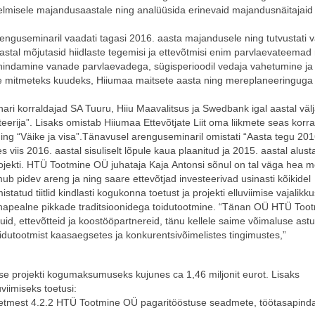
eelmisele majandusaastale ning analüüsida erinevaid majandusnäitajaid 
enguseminaril vaadati tagasi 2016. aasta majandusele ning tutvustati v
stal mõjutasid hiidlaste tegemisi ja ettevõtmisi enim parvlaevateemad
teenindamine vanade parvlaevadega, sügisperioodil vedaja vahetumine ja
ne mitmeteks kuudeks, Hiiumaa maitsete aasta ning mereplaneeringuga
i korraldajad SA Tuuru, Hiiu Maavalitsus ja Swedbank igal aastal väl
vesteerija”. Lisaks omistab Hiiumaa Ettevõtjate Liit oma liikmete seas korr
” ning “Väike ja visa”.Tänavusel arenguseminaril omistati “Aasta tegu 201
s viis 2016. aastal sisuliselt lõpule kaua plaanitud ja 2015. aastal alust
ojekti. HTÜ Tootmine OÜ juhataja
Kaja
Antonsi sõnul on tal väga hea m
oimub pidev areng ja ning saare ettevõtjad investeerivad usinasti kõikidel
tatud tiitlid kindlasti kogukonna toetust ja projekti elluviimise vajalikku
ohapealne pikkade traditsioonidega toidutootmine. “Tänan OÜ HTÜ Too
uid, ettevõtteid ja koostööpartnereid, tänu kellele saime võimaluse as
dutootmist kaasaegsetes ja konkurentsivõimelistes tingimustes,”
se projekti kogumaksumuseks kujunes ca 1,46 miljonit eurot. Lisaks
viimiseks toetusi:
mest 4.2.2 HTÜ Tootmine OÜ pagaritööstuse seadmete, töötasapinda