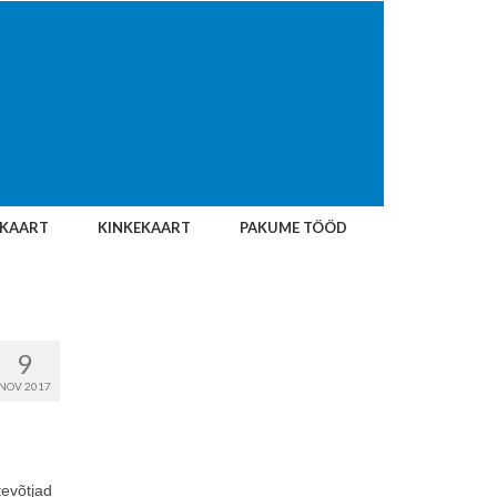
IKAART
KINKEKAART
PAKUME TÖÖD
9
NOV 2017
tevõtjad