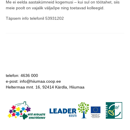
Me ei eelda aastakümneid kogemusi – kui sul on töötahet, siis
meie poolt on vajalik väljaõpe ning toetavad kolleegid.
COOP KLIENDIKAART
Täpsem info telefonil 53931202
KINKEKAART
PAKUME TÖÖD
HIIUMAA KÖÖK JA PAGAR
MEIE PANUS
telefon: 4636 000
e-post: info@hiiumaa.coop.ee
Heltermaa mnt. 16, 92414 Kärdla, Hiiumaa