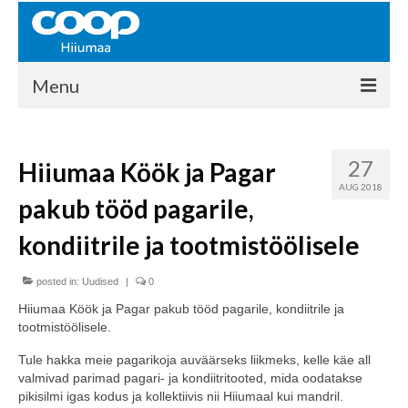
Menu
COOP HIIUMAA
27
Hiiumaa Köök ja Pagar
Kontakt
AUG 2018
pakub tööd pagarile,
Liikmed
kondiitrile ja tootmistöölisele
Ajalugu
posted in:
KAUPLUSED
Uudised
|
0
Hiiumaa Köök ja Pagar pakub tööd pagarile, kondiitrile ja
EHITUSKESKUS
tootmistöölisele.
KAUBAMAJA
Tule hakka meie pagarikoja auväärseks liikmeks, kelle käe all
valmivad parimad pagari- ja kondiitritooted, mida oodatakse
KAMPAANIAD
pikisilmi igas kodus ja kollektiivis nii Hiiumaal kui mandril.