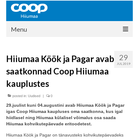
Menu
COOP HIIUMAA
29
Hiiumaa Köök ja Pagar avab
Kontakt
JUL 2019
saatkonnad Coop Hiiumaa
Liikmed
kauplustes
Ajalugu
posted in:
KAUPLUSED
Uudised
|
0
29.juulist kuni 04.augustini avab Hiiumaa Köök ja Pagar
EHITUSKESKUS
igas Coop Hiiumaa kaupluses oma saatkonna, kus igal
hiidlasel ning Hiiumaa külalisel võimalus osa saada
KAUBAMAJA
Hiiumaa kohvikutepäevade eritoodetest.
KAMPAANIAD
Hiiumaa Köök ja Pagar on tänavusteks kohvikutepäevadeks