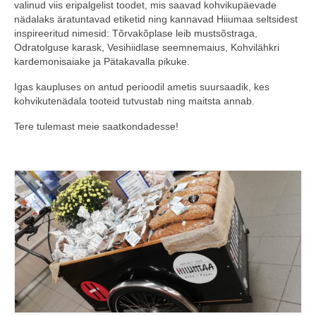
valinud viis eripalgelist toodet, mis saavad kohvikupäevade
nädalaks äratuntavad etiketid ning kannavad Hiiumaa seltsidest
COOP KLIENDIKAART
inspireeritud nimesid: Tõrvakõplase leib mustsõstraga,
Odratolguse karask, Vesihiidlase seemnemaius, Kohvilähkri
KINKEKAART
kardemonisaiake ja Pätakavalla pikuke.
PAKUME TÖÖD
Igas kaupluses on antud perioodil ametis suursaadik, kes
kohvikutenädala tooteid tutvustab ning maitsta annab.
HIIUMAA KÖÖK JA PAGAR
Tere tulemast meie saatkondadesse!
MEIE PANUS