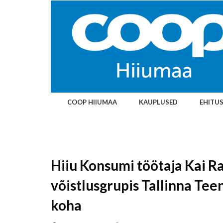
COOP HIIUMAA
KAUPLUSED
EHITU
Hiiu Konsumi töötaja Kai R
võistlusgrupis Tallinna Teen
koha