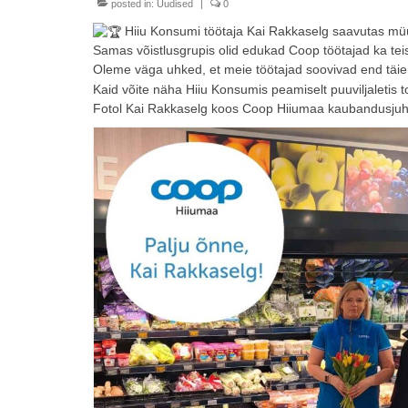
posted in:
Uudised
|
0
Hiiu Konsumi töötaja Kai Rakkaselg saavutas müügi
Samas võistlusgrupis olid edukad Coop töötajad ka teis
Oleme väga uhked, et meie töötajad soovivad end täi
Kaid võite näha Hiiu Konsumis peamiselt puuviljaletis 
Fotol Kai Rakkaselg koos Coop Hiiumaa kaubandusju