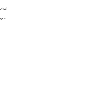
koha!
selt.