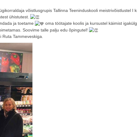
korraldaja võistlusgrupis Tallinna Teeninduskooli meistrivõistlustel I 
test ühistutest.
endada ja toetame
oma töötajate koolis ja kursustel käimist igakülg
toimetamas. Soovime talle palju edu õpingutel!
hi Ruta Tammeveskiga.