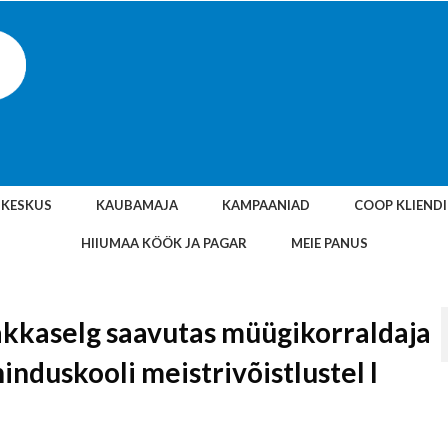
SKESKUS
KAUBAMAJA
KAMPAANIAD
COOP KLIEND
HIIUMAA KÖÖK JA PAGAR
MEIE PANUS
akkaselg saavutas müügikorraldaja
induskooli meistrivõistlustel I