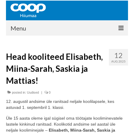
Menu
COOP HIIUMAA
12
Head kooliteed Elisabeth,
Kontakt
AUG 2025
Miina-Sarah, Saskia ja
Liikmed
Mattias!
Ajalugu
posted in:
KAUPLUSED
Uudised
|
0
12. augustil andsime üle ranitsad neljale koolilapsele, kes
EHITUSKESKUS
astuvad 1. septembril 1. klassi.
KAUBAMAJA
Üle 15 aasta oleme igal sügisel oma töötajate kooliminevatele
lastele kinkinud ranitsad. Koolikotid andsime sel aastal üle
KAMPAANIAD
neljale kooliminejale –
Elisabeth, Miina-Sarah, Saskia ja