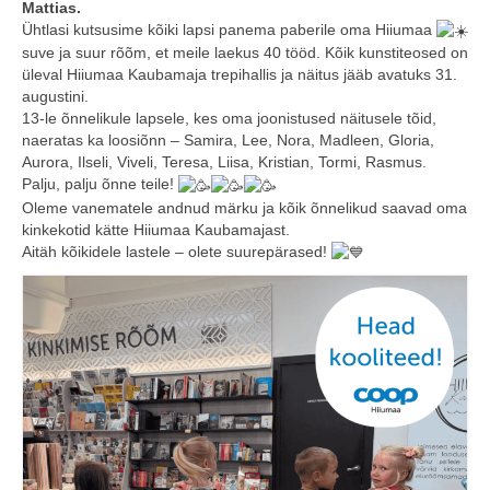
Mattias.
Ühtlasi kutsusime kõiki lapsi panema paberile oma Hiiumaa
COOP KLIENDIKAART
suve ja suur rõõm, et meile laekus 40 tööd. Kõik kunstiteosed on
KINKEKAART
üleval Hiiumaa Kaubamaja trepihallis ja näitus jääb avatuks 31.
augustini.
13-le õnnelikule lapsele, kes oma joonistused näitusele tõid,
PAKUME TÖÖD
naeratas ka loosiõnn – Samira, Lee, Nora, Madleen, Gloria,
Aurora, Ilseli, Viveli, Teresa, Liisa, Kristian, Tormi, Rasmus.
HIIUMAA KÖÖK JA PAGAR
Palju, palju õnne teile!
Oleme vanematele andnud märku ja kõik õnnelikud saavad oma
MEIE PANUS
kinkekotid kätte Hiiumaa Kaubamajast.
Aitäh kõikidele lastele – olete suurepärased!