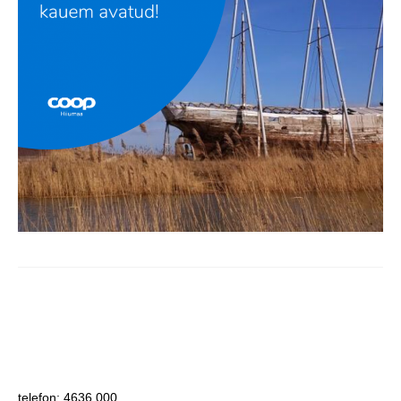
COOP KLIENDIKAART
KINKEKAART
PAKUME TÖÖD
HIIUMAA KÖÖK JA PAGAR
MEIE PANUS
telefon: 4636 000