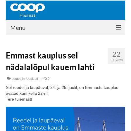
Menu
COOP HIIUMAA
22
Emmast kauplus sel
Kontakt
JUL 2020
nädalalõpul kauem lahti
Liikmed
Ajalugu
posted in:
Uudised
|
0
Sel reedel ja laupäeval, 24. ja 25. juulil, on Emmaste kauplus
KAUPLUSED
avatud kuni kella 22-ni.
Tere tulemast!
EHITUSKESKUS
KAUBAMAJA
KAMPAANIAD