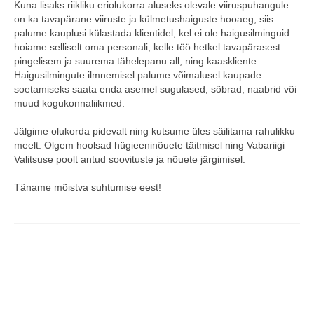
Kuna lisaks riikliku eriolukorra aluseks olevale viiruspuhangule
on ka tavapärane viiruste ja külmetushaiguste hooaeg, siis
COOP KLIENDIKAART
palume kauplusi külastada klientidel, kel ei ole haigusilminguid –
hoiame selliselt oma personali, kelle töö hetkel tavapärasest
KINKEKAART
pingelisem ja suurema tähelepanu all, ning kaaskliente.
Haigusilmingute ilmnemisel palume võimalusel kaupade
PAKUME TÖÖD
soetamiseks saata enda asemel sugulased, sõbrad, naabrid või
muud kogukonnaliikmed.
HIIUMAA KÖÖK JA PAGAR
Jälgime olukorda pidevalt ning kutsume üles säilitama rahulikku
MEIE PANUS
meelt. Olgem hoolsad hügieeninõuete täitmisel ning Vabariigi
Valitsuse poolt antud soovituste ja nõuete järgimisel.
Täname mõistva suhtumise eest!