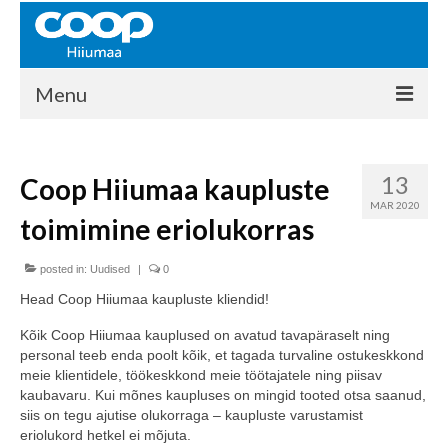
Menu
COOP HIIUMAA
13
Coop Hiiumaa kaupluste
Kontakt
MAR 2020
toimimine eriolukorras
Liikmed
Ajalugu
posted in:
Uudised
|
0
Head Coop Hiiumaa kaupluste kliendid!
KAUPLUSED
Kõik Coop Hiiumaa kauplused on avatud tavapäraselt ning
EHITUSKESKUS
personal teeb enda poolt kõik, et tagada turvaline ostukeskkond
meie klientidele, töökeskkond meie töötajatele ning piisav
KAUBAMAJA
kaubavaru. Kui mõnes kaupluses on mingid tooted otsa saanud,
siis on tegu ajutise olukorraga – kaupluste varustamist
KAMPAANIAD
eriolukord hetkel ei mõjuta.