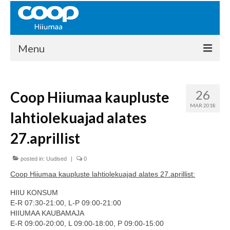
Menu
COOP HIIUMAA
26
Coop Hiiumaa kaupluste
Kontakt
MAR 2018
lahtiolekuajad alates
Liikmed
27.aprillist
Ajalugu
posted in:
KAUPLUSED
Uudised
|
0
Coop Hiiumaa kaupluste lahtiolekuajad alates 27.aprillist:
EHITUSKESKUS
HIIU KONSUM
KAUBAMAJA
E-R 07:30-21:00, L-P 09:00-21:00
HIIUMAA KAUBAMAJA
KAMPAANIAD
E-R 09:00-20:00, L 09:00-18:00, P 09:00-15:00