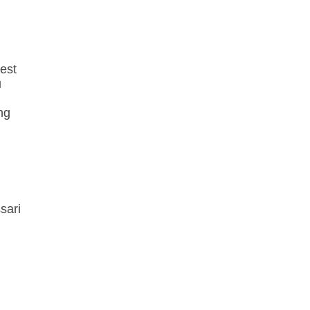
eest
u
ng
sari