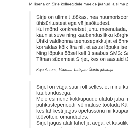
Millisena on Sirje kolleegidele meelde jäänud ja silma 
Sirje on ülimalt töökas, hea huumorisoo
ühisüritustest ega väljasõitudest.
Kui mõnd konkreetset juhtu meenutada, 
kaunist suve ning kaubanduslikku kõrgh
Ühtki valdkonna teenusepakkujat ei õnnes
korraldas kõik ära nii, et asus lõpuks i
Ning lõpuks öösel kell 3 saabus SMS: S
Tänan südamest Sirjet, kes on aastaid 
Kaja Antons, Hiiumaa Tarbijate Ühistu juhataja
Sirjel on väga suur roll selles, et min
kaubandusega.
Meie esimene kokkupuude ulatub juba min
puhkusteperioodil võimaluse töötada Käin
kes lahkesti jagas õpetussõnu nii kaupade
töövõtteid omandades.
Sirjel jagus alati tahet ja aega, et kasuli