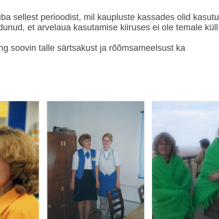
ba sellest perioodist, mil kaupluste kassades olid kasutu
unud, et arvelaua kasutamise kiiruses ei ole temale küll
ing soovin talle särtsakust ja rõõmsameelsust ka