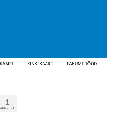
IKAART
KINKEKAART
PAKUME TÖÖD
1
APR 2021