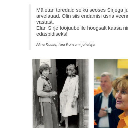
Mäletan toredaid seiku seoses Sirjega ju
arvelauad. Olin siis endamisi üsna veend
vastast.
Elan Sirje tööjuubelile hoogsalt kaasa n
edaspidiseks!
Alina Kuuse, Hiiu Konsumi juhataja