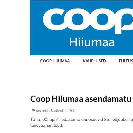
COOP HIIUMAA
KAUPLUSED
EHITU
Coop Hiiumaa asendamatu 
posted in:
Uudised
|
0
Täna, 02. aprillil edastame õnnesoovid 25. tööjuubeli 
tänuväärset tööd.