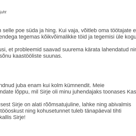
juht
 selle poe süda ja hing. Kui vaja, võitleb oma töötajate 
endega tegemas kõikvõimalikke töid ja tegemisi üle kog
kusi, et probleemid saavad suurema kärata lahendatud ni
sõnu kaastööliste suunas.
ndnud juba enam kui kolm kümnendit. Meie
te lõppu, mil Sirje oli minu juhendajaks toonases Kas
sest Sirje on alati rõõmsatujuline, lahke ning abivalmis
ostööoskust ning kohusetunnet tuleb tänapäeval tihti
allis Sirje!