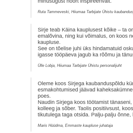
minusugust noort inspireerivalt.
Ruta Tammeveski, Hiiumaa Tarbijate Ühistu kaubandus
Sirje teab Käina kauplusest kõike – ta on
emalõvina, ning kui võimalus, on koos n
kaupluse.
See on tõelise juhi üks hindamatuid os
igasse tööpäeva jagub ka rõõmu ja tänu
Ülle Lobja, Hiiumaa Tarbijate Ühistu personalijuht
Oleme koos Sirjega kaubanduspõldu kü
esmakohtumised jäävad kaheksakümnenda
poes.
Naudin Sirjega koos töötamist tänaseni, 
kolleeg ja sõber. Taolis positiivsust, ko
tikutulega taga otsida. Palju-palju õnne, k
Maris Hüüdma, Emmaste kaupluse juhataja