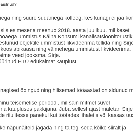
paistnud?
nega ning suure südamega kolleeg, kes kunagi ei jää kõ
siis esimesena meenub 2018. aasta juulikuu, mil keset
ooaega ummistus Käina Konsumi kanalisatsioonitorustik
tunud objektile ummistust likvideerima tellida ning Sirj
se koos abikaasa ning väimehega ummistust likvideerima.
aime veed jooksma. Sirje.
tüürinud HTÜ edukaimat kauplust.
u kunagised õpingud ning hilisemad tööaastad on sidunud 
u teisemelise perioodi, mil sain mitmel suvel
a kaupluses pakkijana. Juba sellest ajast mäletan Sirje
 riiulitesse panekul kui töötades lihaletis või kassas uu
kke näpunäiteid jagada ning ta tegi seda kõike siiralt ja