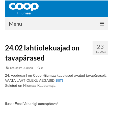
Menu
COOP HIIUMAA
23
24.02 lahtiolekuajad on
Kontakt
FEB 2026
tavapärased
Liikmed
Ajalugu
posted in:
Uudised
|
0
24. veebruaril on Coop Hiiumaa kauplused avatud tavapäraselt.
KAUPLUSED
VAATA LAHTIOLEKU AEGASID
SIIT!
Suletud on Hiiumaa Kaubamaja!
EHITUSKESKUS
KAUBAMAJA
Ilusat Eesti Vabariigi aastapäeva!
KAMPAANIAD