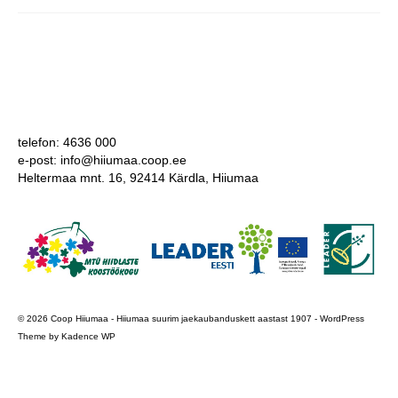
COOP KLIENDIKAART
KINKEKAART
PAKUME TÖÖD
HIIUMAA KÖÖK JA PAGAR
telefon: 4636 000
e-post: info@hiiumaa.coop.ee
MEIE PANUS
Heltermaa mnt. 16, 92414 Kärdla, Hiiumaa
© 2026 Coop Hiiumaa - Hiiumaa suurim jaekaubanduskett aastast 1907 - WordPress
Theme by
Kadence WP