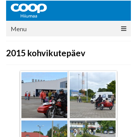
Menu
COOP HIIUMAA
2015 kohvikutepäev
Kontakt
Liikmed
Ajalugu
KAUPLUSED
EHITUSKESKUS
KAUBAMAJA
KAMPAANIAD