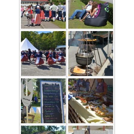
COOP KLIENDIKAART
KINKEKAART
PAKUME TÖÖD
HIIUMAA KÖÖK JA PAGAR
MEIE PANUS