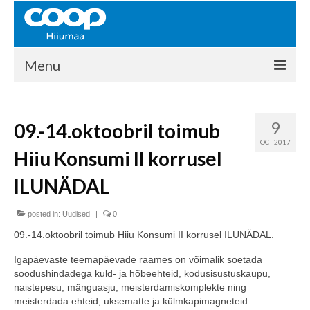
Menu
COOP HIIUMAA
9
09.-14.oktoobril toimub
Kontakt
OCT 2017
Hiiu Konsumi II korrusel
Liikmed
ILUNÄDAL
Ajalugu
posted in:
KAUPLUSED
Uudised
|
0
09.-14.oktoobril toimub Hiiu Konsumi II korrusel ILUNÄDAL.
EHITUSKESKUS
Igapäevaste teemapäevade raames on võimalik soetada
KAUBAMAJA
soodushindadega kuld- ja hõbeehteid, kodusisustuskaupu,
naistepesu, mänguasju, meisterdamiskomplekte ning
KAMPAANIAD
meisterdada ehteid, uksematte ja külmkapimagneteid.