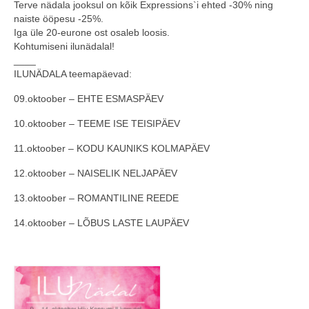
Terve nädala jooksul on kõik Expressions`i ehted -30% ning
naiste ööpesu -25%.
COOP KLIENDIKAART
Iga üle 20-eurone ost osaleb loosis.
Kohtumiseni ilunädalal!
KINKEKAART
____
ILUNÄDALA teemapäevad:
PAKUME TÖÖD
09.oktoober – EHTE ESMASPÄEV
HIIUMAA KÖÖK JA PAGAR
10.oktoober – TEEME ISE TEISIPÄEV
MEIE PANUS
11.oktoober – KODU KAUNIKS KOLMAPÄEV
12.oktoober – NAISELIK NELJAPÄEV
13.oktoober – ROMANTILINE REEDE
14.oktoober – LÕBUS LASTE LAUPÄEV