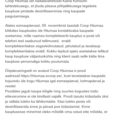
Coop Hiiumaa sel nädalavahetusel Käina Konsumi
lahtiolekuaegu, et jõuda piisava põhjalikkusega tegeleda
COOP KLIENDIKAART
kaupluse pindade desinfitseerimise ning kaupade
paigutamisega.
KINKEKAART
Alates esmaspäevast, 09. novembrist taastab Coop Hiiumaa
PAKUME TÖÖD
kõikides kauplustes üle Hiiumaa kontaktivaba kaupade
soetamise, mille raames komplekteerib kauplus e-posti või
HIIUMAA KÖÖK JA PAGAR
telefoni teel saabunud tellimused, eraldi
komplekteeritakse sügavkülmutatud, jahutatud ja tavakaup
MEIE PANUS
komplekteeritakse eraldi. Kokku lepitud ajaks asetatakse tellitud
kaup kaupluse väljastuskohta ning klient saab selle kätte ilma
kaupluse personaliga kokku puutumata.
Ööpäevaringselt on avatud Coop Hiiumaa e-pood
aadressil https://hiiumaa.ecoop.ee/, kust teostatakse kaupade
kojuvedu üle kogu Hiiumaa igal esmaspäeval, kolmapäeval ja
reedel.
Poodides jagub kaupa kõigile ning suurtes kogustes toidu
ettevarumine ei ole kindlasti vajalik. Poodi tasuks külastada üksi
ja vältida tuleks ka lähikontakte. Käsi tuleks pesta või
desinfitseerida enne ja pärast poe külastamist. Enne
kauplusesse minemist oleks mõistlik oma ostud ette mõelda, et