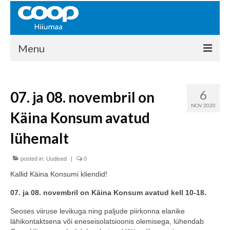
Menu
COOP HIIUMAA
6
07. ja 08. novembril on
Kontakt
NOV 2020
Käina Konsum avatud
Liikmed
lühemalt
Ajalugu
posted in:
KAUPLUSED
Uudised
|
0
Kallid Käina Konsumi kliendid!
EHITUSKESKUS
07. ja 08. novembril on Käina Konsum avatud kell 10-18.
KAUBAMAJA
Seoses viiruse levikuga ning paljude piirkonna elanike
lähikontaktsena või eneseisolatsioonis olemisega, lühendab
KAMPAANIAD