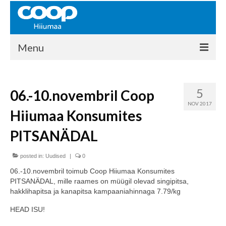
Menu
COOP HIIUMAA
5
06.-10.novembril Coop
Kontakt
NOV 2017
Hiiumaa Konsumites
Liikmed
PITSANÄDAL
Ajalugu
posted in:
KAUPLUSED
Uudised
|
0
06.-10.novembril toimub Coop Hiiumaa Konsumites
EHITUSKESKUS
PITSANÄDAL, mille raames on müügil olevad singipitsa,
hakklihapitsa ja kanapitsa kampaaniahinnaga 7.79/kg
KAUBAMAJA
HEAD ISU!
KAMPAANIAD