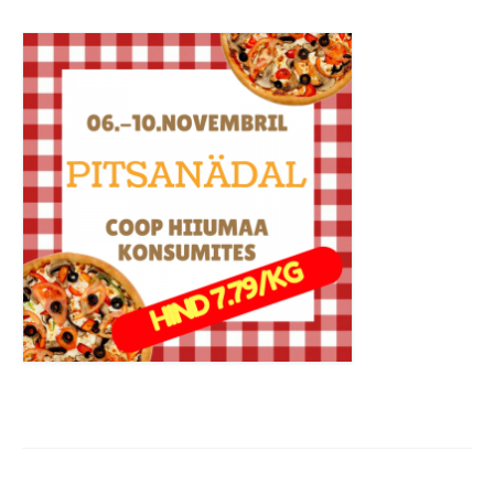
COOP KLIENDIKAART
KINKEKAART
PAKUME TÖÖD
HIIUMAA KÖÖK JA PAGAR
MEIE PANUS