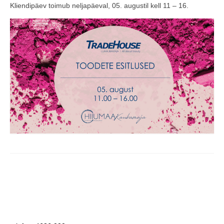
Kliendipäev toimub neljapäeval, 05. augustil kell 11 – 16.
COOP KLIENDIKAART
KINKEKAART
PAKUME TÖÖD
HIIUMAA KÖÖK JA PAGAR
MEIE PANUS