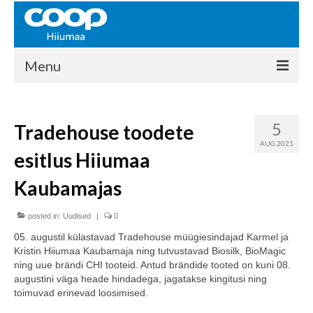
Menu
COOP HIIUMAA
5
Tradehouse toodete
Kontakt
AUG 2021
esitlus Hiiumaa
Liikmed
Kaubamajas
Ajalugu
posted in:
KAUPLUSED
Uudised
|
0
05. augustil külastavad Tradehouse müügiesindajad Karmel ja
EHITUSKESKUS
Kristin Hiiumaa Kaubamaja ning tutvustavad Biosilk, BioMagic
ning uue brändi CHI tooteid. Antud brändide tooted on kuni 08.
KAUBAMAJA
augustini väga heade hindadega, jagatakse kingitusi ning
toimuvad erinevad loosimised.
KAMPAANIAD